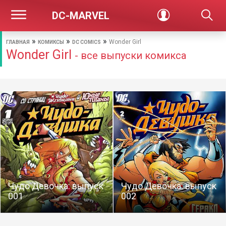
DC-MARVEL
»
»
»
Wonder Girl
ГЛАВНАЯ
КОМИКСЫ
DC COMICS
Wonder Girl
- все выпуски комикса
Чудо Девочка: выпуск
Чудо Девочка: выпуск
001
002