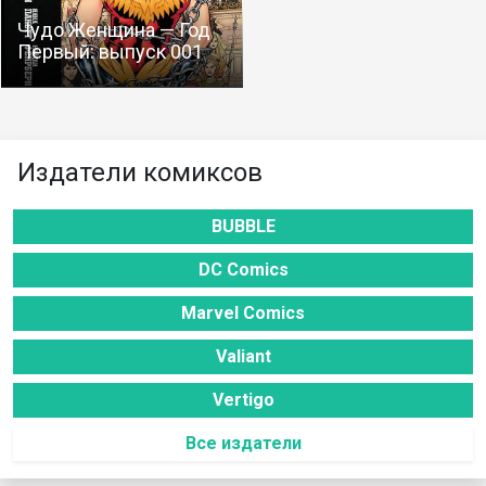
Чудо Женщина — Год
Первый: выпуск 001
Издатели комиксов
BUBBLE
DC Comics
Marvel Comics
Valiant
Vertigo
Все издатели