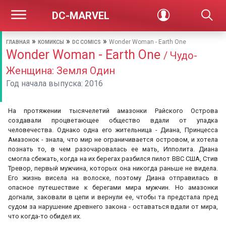
DC-MARVEL
»
»
»
Wonder Woman - Earth One
ГЛАВНАЯ
КОМИКСЫ
DC COMICS
Wonder Woman - Earth One
/ Чудо-
Женщина: Земля Один
Год начала выпуска: 2016
На протяжении тысячелетий амазонки Райского Острова
создавали процветающее общество вдали от упадка
человечества. Однако одна его жительница - Диана, Принцесса
Амазонок - знала, что мир не ограничивается островом, и хотела
познать то, в чем разочаровалась ее мать, Ипполита. Диана
смогла сбежать, когда на их берегах разбился пилот ВВС США, Стив
Тревор, первый мужчина, которых она никогда раньше не видела.
Его жизнь висела на волоске, поэтому Диана отправилась в
опасное путешествие к берегами мира мужчин. Но амазонки
догнали, заковали в цепи и вернули ее, чтобы та предстала пред
судом за нарушение древнего закона - оставаться вдали от мира,
что когда-то обидел их.