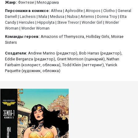
Жанр:
Фэнтези
|
Мелодрама
Персонажи в комиксе:
Althea
|
Aphrodite
|
Atropos
|
Clotho
|
General
Darnell
|
Lachesis
|
Mala
|
Medusa
|
Nubia
|
Artemis
|
Donna Troy
|
Etta
Candy
|
Hercules
|
Hippolyta
|
Steve Trevor
|
Wonder Girl
|
Wonder
Woman
|
Wonder Woman
Команды героев:
Amazons of Themyscira, Holliday Girls, Moirae
Sisters
Создатели:
Andrew Marino (редактор), Bob Harras (редактор),
Eddie Berganza (редактор), Grant Morrison (сценарий), Nathan
Fairbairn (колорист, обложка), Todd Klein (леттеринг), Yanick
Paquette (художник, обложка)