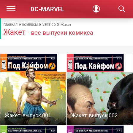
DC-MARVEL
»
»
»
Жакет
ГЛАВНАЯ
КОМИКСЫ
VERTIGO
Жакет
- все выпуски комикса
Жакет: выпуск 001
Жакет: выпуск 002