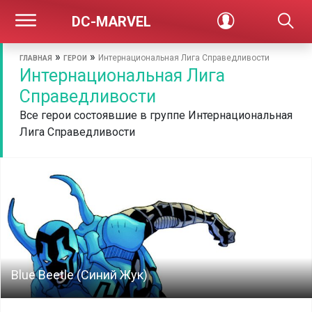
DC-MARVEL
»
»
Интернациональная Лига Справедливости
ГЛАВНАЯ
ГЕРОИ
Интернациональная Лига
Справедливости
Все герои состоявшие в группе Интернациональная
Лига Справедливости
Blue Beetle (Синий Жук)