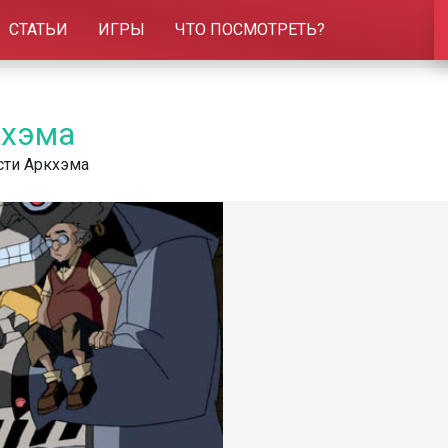
СТАТЬИ
ИГРЫ
ЧТО ПОСМОТРЕТЬ?
кхэма
сти Аркхэма