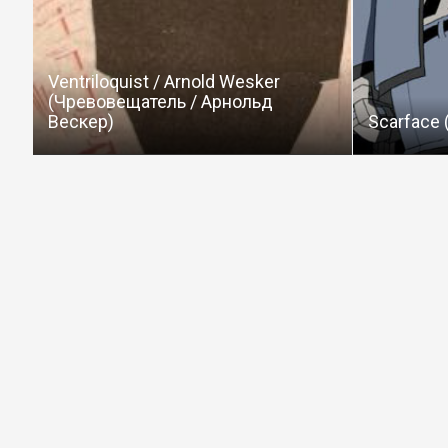
Ventriloquist / Arnold Wesker
(Чревовещатель / Арнольд
Вескер)
Scarface