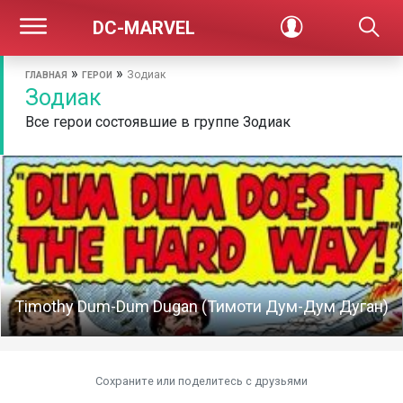
DC-MARVEL
»
»
Зодиак
ГЛАВНАЯ
ГЕРОИ
Зодиак
Все герои состоявшие в группе Зодиак
Timothy Dum-Dum Dugan (Тимоти Дум-Дум Дуган)
Сохраните или поделитесь c друзьями