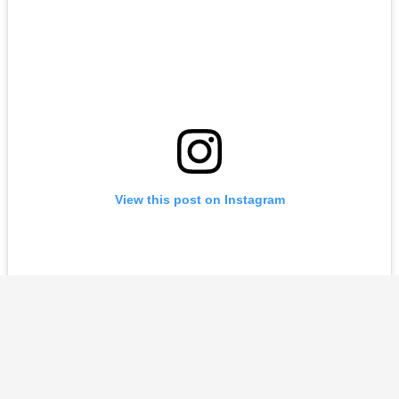
View this post on Instagram
More Anti Gwenom from my last cosplay 
🔸Photo @liv_rota 🔸Suit @zentaizo
—————————————- If you want to suppor