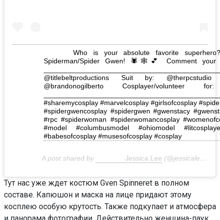
Who is your absolute favorite superhero?
Spiderman/Spider Gwen! 🕷🕸💕 Comment your fa
___________________________________________
@titlebeltproductions Suit by: @therpcstudi
@brandonogilberto Cosplayer/volunteer for: 
____________________________________________
#sharemycosplay #marvelcosplay #girlsofcosplay #spiderg
#spidergwencosplay #spidergwen #gwenstacy #gwensta
#rpc #spiderwoman #spiderwomancosplay #womenofco
#model #columbusmodel #ohiomodel #litcosplayer
#babesofcosplay #musesofcosplay #cosplay
A post shared by
Jessica Lee
(@jessicaleecosplay) on
Тут нас уже ждет костюм Gven Spinneret в полном
составе. Капюшон и маска на лице придают этому
косплею особую крутость. Также подкупает и атмосфера
и панорама фотографии. Действительно женщина-паук.