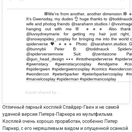
🕸️We're from another, another dimension.🕸️ 
It's Gwensday, my dudes 👌 huge thanks to @toddnauck 
wife and photog friends @sarahann.studios / @vxvimage
hanging out with me 🌸 🔹🔹🔹 Also thank
@luvsydneymarie for getting my hair just right
@snowyspidey_cosplay for bringing me into the world o
spiderverse 💖 🔹🔹🔹 Photo: @sarahann.studios 
@bunnybii Peter B: @toddnauck Spiderve
@spiderversemovie Suit: @zentaizone Patt
@gun_head_design ▪️▪️▪️ #intothespiderverse #spiderv
#gwenstacy #gwenstacycosplay #endgame #cos
#spidergwen #spidergwencosplay #comics #wonderco
#wondercon #peterbparker #peterbparkercosplay #m
#marvelcosplay #spiderman #spidermancosplay
A post shared by
(
Отличный парный косплей Спайдер-Гвен и не самой
удачной версии Питера-Паркера из мультфильма.
Косплей очень хорошо проработан, особенно Питер
Паркер, с его неряшливым видом и опущенной осанкой.