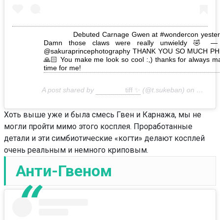
Debuted Carnage Gwen at #wondercon yester
Damn those claws were really unwieldy 🤣 —
@sakuraprincephotography THANK YOU SO MUCH PHI
🙏🏻 You make me look so cool :,) thanks for always m
time for me!
A post shared by
tiff ✨
(@t.sukeban) on
Mar 31
Хоть выше уже и была смесь Гвен и Карнажа, мы не
могли пройти мимо этого косплея. Проработанные
детали и эти симбиотические «когти» делают косплей
очень реальным и немного криповым.
Анти-Гвеном