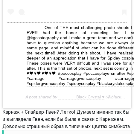
One of THE most challenging photo shoots I
EVER had the honor of modeling for. I sw
@kgcostography and I make a great team and we don't
have to question anything because we are always o
same page, and mindful of what can be done differentl
the next time!! After doing this shoot, I have realize
deeper of an appreciation that I have for Spidey cospla
These poses were VERY difficult and I was sore for a
after. This is the first set of photos, next set is coming in
♥️🖤♥️🖤♥️🖤♥️🖤 #poccosplay #poccosplayersmatter #sp
#carnage #carnagegwencosplay #carnage
#spidergwencosplay #spideycosplay #blackcrystalcospla
A post shared by
Black Crystal ♥️
(@blackcrystalcosplay_) on
Карнаж + Спайдер-Гвен? Легко! Думаем именно так бы
и выглядела Гвен, если бы была в связи с Карнажем.
Довольно страшный образ в типичных цветах симбиота.