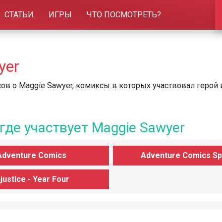
СТАТЬИ
ИГРЫ
ЧТО ПОСМОТРЕТЬ?
yer
ов о Maggie Sawyer, комиксы в которых участвовал герой 
где участвует Maggie Sawyer
Adventure Comics
Adventure Comics Sp
njustice - Year Four