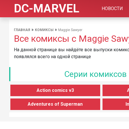
DC-MARVEL
НОВОСТИ
»
»
ГЛАВНАЯ
КОМИКСЫ
Maggie Sawyer
Все комиксы с Maggie Saw
На данной странице вы найдёте все выпуски комикс
появлялся всего на одной странице
Серии комиксов 
Action comics v3
Adventures of Superman
I