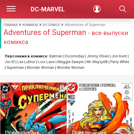
DC-MARVEL
»
»
»
Adventures of Superman
ГЛАВНАЯ
КОМИКСЫ
DC COMICS
Adventures of Superman
- все выпуски
комикса
Персонажи в комиксе:
Batman
|
Doomsday
|
Jimmy Olsen
|
Jon Kent
|
Jor-El
|
Lex Luthor
|
Lois Lane
|
Maggie Sawyer
|
Mr. Mxyzptlk
|
Perry White
|
Superman
|
Wonder Woman
|
Wonder Woman
Приключения
Приключения