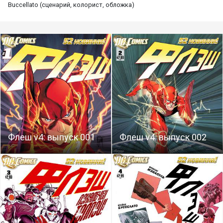
Buccellato (сценарий, колорист, обложка)
Флеш v4: выпуск 001
Флеш v4: выпуск 002