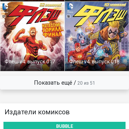
Флеш v4: выпуск 017
Флеш v4: выпуск 018
Показать ещё /
20 из 51
Издатели комиксов
BUBBLE