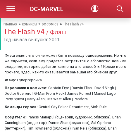
DC-MARVEL
»
»
»
The Flash v4
ГЛАВНАЯ
КОМИКСЫ
DC COMICS
The Flash v4
/ Флэш
Год начала выпуска: 2011
Флэш знает, что он не может быть повсюду одновременно. Но что
же случится, если ему придется встретится с абсолютно новыми
злодеями, которые действительно на это способны? Кроме всего
прочего, здесь как-то оказывается замешан его близкий друг.
Жанр:
Супергероика
Персонажи в комиксе:
Captain Frye
|
Darwin Elias
|
David Singh
|
Doctor Guerrero
|
G-Man From Heck
|
James Forrest
|
Manuel Lago
|
Patty Spivot
|
Barry Allen
|
Iris West Allen
|
Pandora
Команды героев:
Central City Police Department, Mob Rule
Создатели:
Francis Manapul (сценарий, художник, обложка), Brian
Cunningham (редактор), Darren Shan (редактор), Sal Cipriano
(леттеринг), Tim Townsend (обложка), Ivan Reis (обложка), Brian