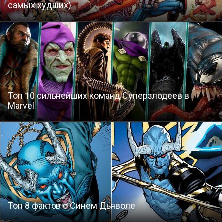
самых худших)
Топ 10 сильнейших команд Суперзлодеев в
Marvel
Топ 8 фактов о Синем Дьяволе